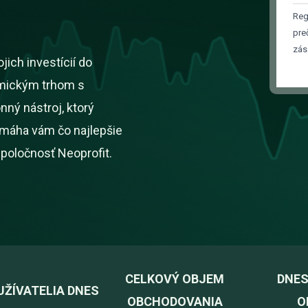
Reg
pre
zás
ich investícií do
amickým trhom s
ný nástroj, ktorý
omáha vám čo najlepšie
spoločnosť Neoprofit.
CELKOVÝ OBJEM
DNES
UŽÍVATELIA DNES
OBCHODOVANIA
O