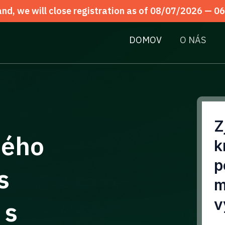
d, we will close registration as of 08/07/2026 —
06
DOMOV
O NÁS
Z
ného
k
p
s
m
v
 s