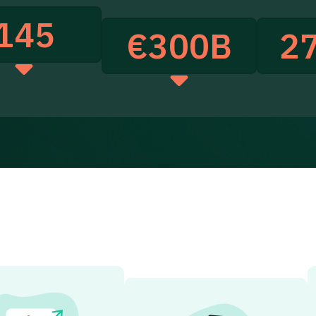
145
€
300
B
27