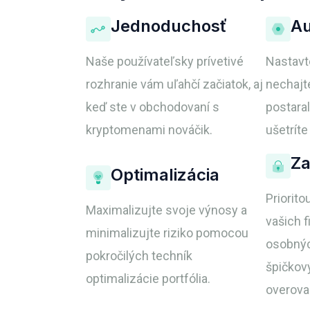
Jednoduchosť
Au
Naše používateľsky prívetivé
Nastavte
rozhranie vám uľahčí začiatok, aj
nechajte
keď ste v obchodovaní s
postara
kryptomenami nováčik.
ušetrít
Za
Optimalizácia
Priorito
Maximalizujte svoje výnosy a
vašich 
minimalizujte riziko pomocou
osobný
pokročilých techník
špičkov
optimalizácie portfólia.
overova