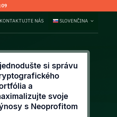
:08
KONTAKTUJTE NÁS
SLOVENČINA
jednodušte si správu
ryptografického
ortfólia a
aximalizujte svoje
ýnosy s Neoprofitom