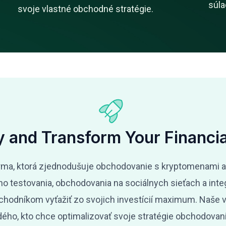
súla
svoje vlastné obchodné stratégie.
y and Transform Your Financia
forma, ktorá zjednodušuje obchodovanie s kryptomenami a
o testovania, obchodovania na sociálnych sieťach a int
hodníkom vyťažiť zo svojich investícií maximum. Naše vy
ždého, kto chce optimalizovať svoje stratégie obchodova