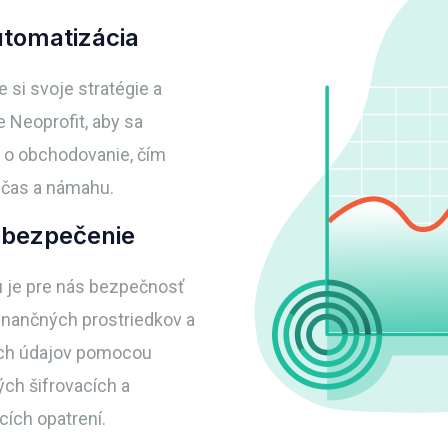
tomatizácia
 si svoje stratégie a
 Neoprofit, aby sa
l o obchodovanie, čím
e čas a námahu.
bezpečenie
u je pre nás bezpečnosť
finančných prostriedkov a
ch údajov pomocou
ých šifrovacích a
cích opatrení.