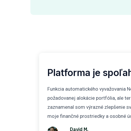
Platforma je spoľa
 Funkcia
Funkcia automatického vyvažovania Ne
všetko
požadovanej alokácie portfólia, ale te
elo
zaznamenal som výrazné zlepšenie svo
moje finančné prostriedky a osobné úd
David M.