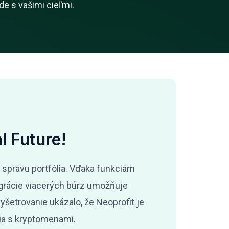
de s vašimi cieľmi.
l Future!
 správu portfólia. Vďaka funkciám
egrácie viacerých búrz umožňuje
šetrovanie ukázalo, že Neoprofit je
nia s kryptomenami.