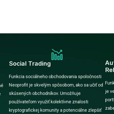
Au
Social Trading
Re
Funkcia sociálneho obchodovania spoločnosti
Funk
Neoprofit je skvelým spôsobom, ako sa učiť od
né
je v
skúsených obchodníkov. Umožňuje
e
port
používateľom využiť kolektívne znalosti
zabe
kryptografickej komunity a potenciálne zlepšiť