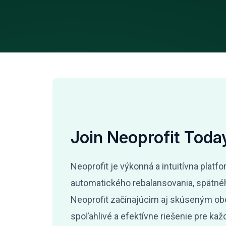
Join Neoprofit Toda
Neoprofit je výkonná a intuitívna plat
automatického rebalansovania, spätnéh
Neoprofit začínajúcim aj skúseným obc
spoľahlivé a efektívne riešenie pre ka