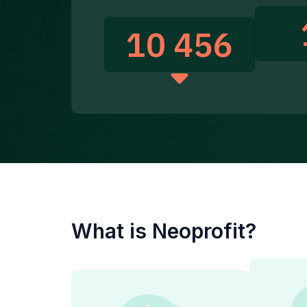
10 456
What is Neoprofit?