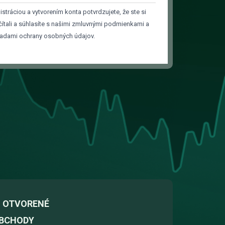
istráciou a vytvorením konta potvrdzujete, že ste si
čítali a súhlasíte s našimi zmluvnými podmienkami a
adami ochrany osobných údajov.
 OTVORENÉ
BCHODY