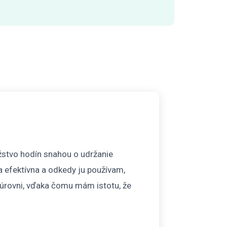
Neopr
Vyskúšal
žstvo hodín snahou o udržanie
optimali
 a efektívna a odkedy ju používam,
výnosov.
 úrovni, vďaka čomu mám istotu, že
námahu. 
A