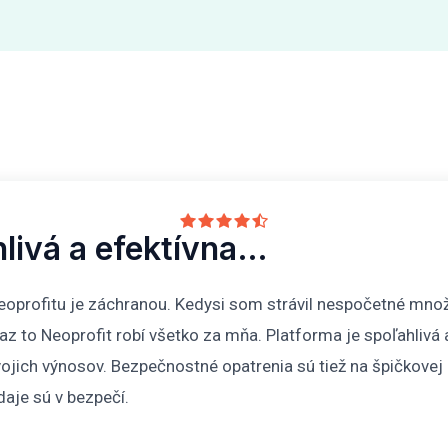
hlivá a efektívna…
oprofitu je záchranou. Kedysi som strávil nespočetné mno
raz to Neoprofit robí všetko za mňa. Platforma je spoľahlivá
jich výnosov. Bezpečnostné opatrenia sú tiež na špičkovej
aje sú v bezpečí.