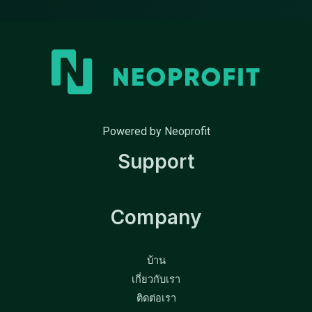
Powered by Neoprofit
Support
Company
บ้าน
เกี่ยวกับเรา
ติดต่อเรา