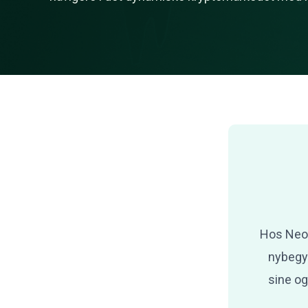
Hos Neopr
nybegyn
sine og