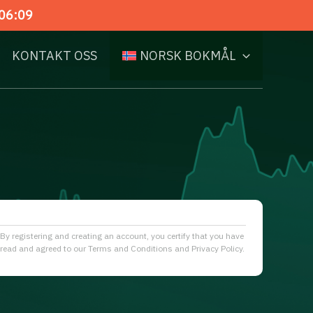
06:08
KONTAKT OSS
NORSK BOKMÅL
By registering and creating an account, you certify that you have
read and agreed to our Terms and Conditions and Privacy Policy.