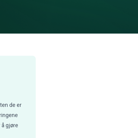
nten de er
eringene
 å gjøre