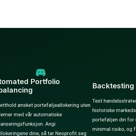
tomated Portfolio
Backtesting
balancing
Test handelsstrateg
etthold ønsket porteføljeallokering uten
historiske markeds
lemer med vår automatiske
porteføljen din fo
lanseringsfunksjon. Angi
minimal risiko, og få
llokeringene dine, så tar Neoprofit seg