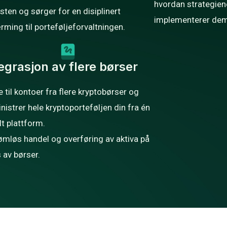
hvordan strategien
esten og sørger for en disiplinert
implementerer dem
ærming til porteføljeforvaltningen.
egrasjon av flere børser
e til kontoer fra flere kryptobørser og
nistrer hele kryptoporteføljen din fra én
lt plattform.
ømløs handel og overføring av aktiva på
 av børser.