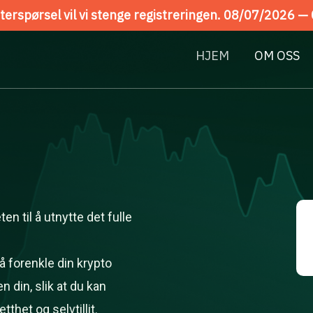
erspørsel vil vi stenge registreringen. 08/07/2026 —
HJEM
OM OSS
en til å utnytte det fulle
å forenkle din krypto
 din, slik at du kan
het og selvtillit.