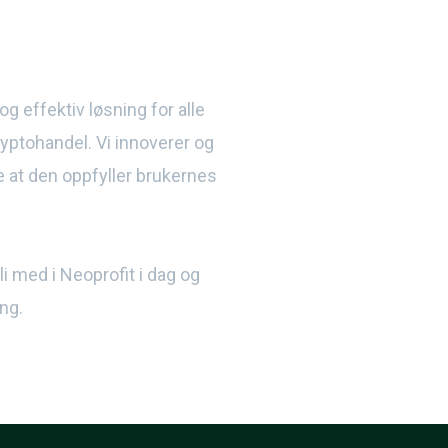
 og effektiv løsning for alle
ryptohandel. Vi innoverer og
re at den oppfyller brukernes
li med i Neoprofit i dag og
ng.