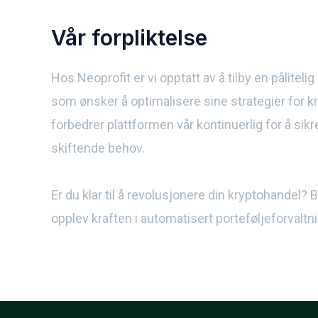
Vår forpliktelse
Hos Neoprofit er vi opptatt av å tilby en pålitelig
som ønsker å optimalisere sine strategier for k
forbedrer plattformen vår kontinuerlig for å sik
skiftende behov.
Er du klar til å revolusjonere din kryptohandel? B
opplev kraften i automatisert porteføljeforvaltni