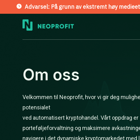
Advarsel: På grunn av ekstremt høy medieett
Hopp
rett
til
innholdet
Om oss
Velkommen til Neoprofit, hvor vi gir deg mulighet
potensialet
ved automatisert kryptohandel. Vårt oppdrag er 
porteføljeforvaltning og maksimere avkastningen
navigere i det dynamiske kryptomarkedet med lett