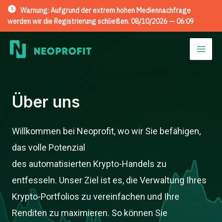
Warnung: Aufgrund der extrem hohen Mediennachfrage
werden wir die Registrierung schließen. 08/10/2026 —
06:08
Skip
to
Mai
content
Men
Über uns
Willkommen bei Neoprofit, wo wir Sie befähigen,
das volle Potenzial
des automatisierten Krypto-Handels zu
entfesseln. Unser Ziel ist es, die Verwaltung Ihres
Krypto-Portfolios zu vereinfachen und Ihre
Renditen zu maximieren. So können Sie