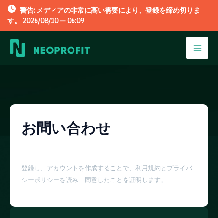
警告: メディアの非常に高い需要により、登録を締め切りま
す。 2026/08/10 —
06:09
内
容
Mai
を
Men
ス
キ
ッ
お問い合わせ
プ
登録し、アカウントを作成することで、利用規約とプライバ
シーポリシーを読み、同意したことを証明します。